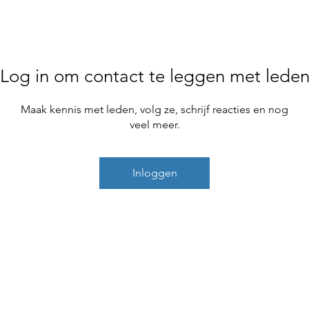
Home
About
Products
Project Fo
Log in om contact te leggen met lede
Maak kennis met leden, volg ze, schrijf reacties en nog
veel meer.
Inloggen