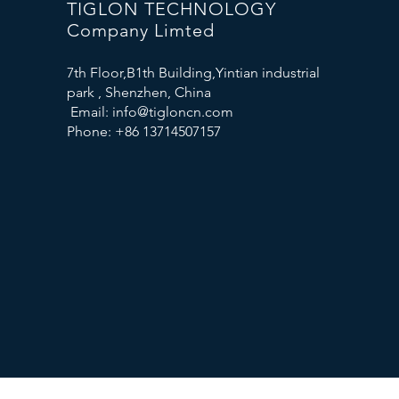
TIGLON TECHNOLOGY
Company Limted
7th Floor,B1th Building,Yintian industrial
park , Shenzhen, China
Email:
info@tigloncn.com
Phone: +86 13714507157