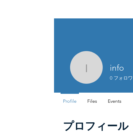
TIGLON TECHNOLOGY
info
info
0
フォロワ
Profile
Files
Events
プロフィール