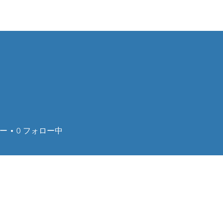
Home
About
Products
Project Fo
ー
0
フォロー中